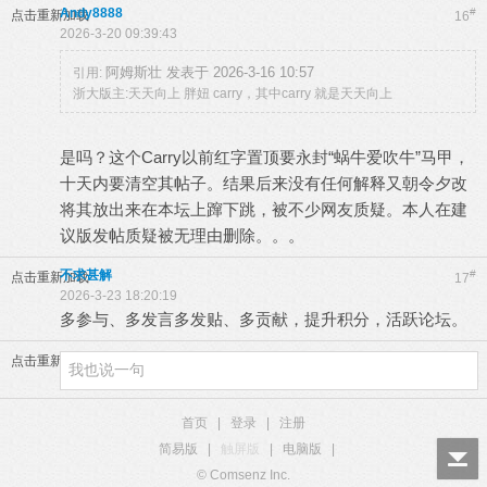
Andy8888
#
点击重新加载
16
2026-3-20 09:39:43
阿姆斯壮 发表于 2026-3-16 10:57
引用:
浙大版主:天天向上 胖妞 carry，其中carry 就是天天向上
是吗？这个Carry以前红字置顶要永封“蜗牛爱吹牛”马甲，
十天内要清空其帖子。结果后来没有任何解释又朝令夕改
将其放出来在本坛上蹿下跳，被不少网友质疑。本人在建
议版发帖质疑被无理由删除。。。
不求甚解
#
点击重新加载
17
2026-3-23 18:20:19
多参与、多发言多发贴、多贡献，提升积分，活跃论坛。
点击重新加载
首页
|
登录
|
注册
简易版
|
触屏版
|
电脑版
|
© Comsenz Inc.