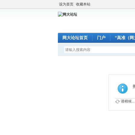
设为首页
收藏本站
网大论坛首页
门户
“高准（网
请稍候...