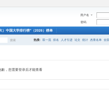
用户名
密码
大）中国大学排行榜”（2026）榜单
热搜:
双一流
排名
人才引进
论文
统计
杰青名单
全
搜索
搜
索
抱歉，您需要登录后才能查看