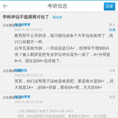
考研信息
回复
学科评估不值得再讨论了
看全部
张三的哥哥
楼主
点击重新加载
2023-5-28 13:35:02
收藏
教育部不公开的话，就只能任由各个大学自由发挥了，统
计口径都不一样。
以华五某校为例，一开始说是12A+，倍增等于增加到4
倍？被人戳穿是把专业学位评估混为一谈了，A+分明是
8+4。现在连8A+也存疑了。
刘璟先生
沙发
点击重新加载
2023-5-28 14:01:23
笑死，你们这帮黑子说啥是啥是吧，要是南大是8A+ ，武
大就是1A+，还8A+存疑，那你0A+吧，天天吹6A+
张三的哥哥
板凳
点击重新加载
2023-5-28 15:42:10
引用:
刘璟先生 发表于 2023-5-28 14:01
笑死，你们这帮黑子说啥是啥是吧，要是南大是8A+ ，武大就是