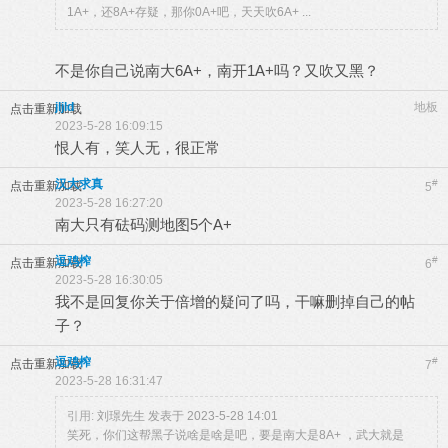
1A+，还8A+存疑，那你0A+吧，天天吹6A+ ...
不是你自己说南大6A+，南开1A+吗？又吹又黑？
jljld
地板
点击重新加载
2023-5-28 16:09:15
恨人有，笑人无，很正常
汉大求真
#
点击重新加载
5
2023-5-28 16:27:20
南大只有砝码测地图5个A+
逗鸡榨
#
点击重新加载
6
2023-5-28 16:30:05
我不是回复你关于倍增的疑问了吗，干嘛删掉自己的帖
子？
逗鸡榨
#
点击重新加载
7
2023-5-28 16:31:47
引用:
刘璟先生 发表于 2023-5-28 14:01
笑死，你们这帮黑子说啥是啥是吧，要是南大是8A+ ，武大就是