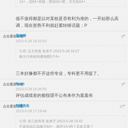
1A+，还8A+存疑，那你0A+吧，天天吹6A+ ...
值不值得都是以对某校是否有利为准的，一开始那么高
调，现在形势不利就赶紧转移话题；P
逗鸡榨
#
点击重新加载
8
2023-5-28 16:32:53
引用:
汉大求真 发表于 2023-5-28 16:27
南大只有砝码测地图5个A+
三本好像都不开这些专业，专科更不用提了。
Keon
#
点击重新加载
9
2023-5-28 16:36:55
评估成绩差的都指望不公布来作为遮羞布
刘璟先生
#
点击重新加载
10
2023-5-28 17:19:48
引用:
张三的哥哥 发表于 2023-5-28 15:42
不是你自己说南大6A+，南开1A+吗？又吹又黑？