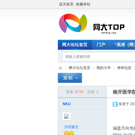
设为首页
收藏本站
网大论坛首页
门户
“高准（网
网大论坛首页
我的大学
考研信息
南开医学院
查看:
9738
|
回复:
2
网
»
›
›
›
NKU
发表于 2025
分区版主
涵盖方向包
https://yz