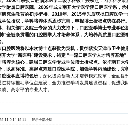
展。
2006年获批口腔临床医学二级学科硕士授权点
，为学科发展
大学附属口腔医院
。
2009年成立南开大学医学院口腔医学系，
与研究生教育的初步衔接。2010年、2015年先后获批口腔医学
业学位授权，学科培养体系逐步完善，申报博士授权点势在必行
导、相关部门及院士专家的大力支持下，口腔医学博士专业学位
硕博”全链条贯通的口腔医学人才培养体系，为培养高质量口腔医
台。
市口腔医院将以本次博士点获批为契机，贯彻落实天津市卫生健
南开大学“新医科”建设要求，锚定 “一流口腔医学人才培养基地”
才培养为核心，建强口腔医学专业学位博士授权点。依托南开大
势，以高标准、高起点筹建口腔医学院，加强学科内涵建设，完
口腔医学直博特色班，
深化拔尖创新人才培养模式改革，全面提
通过持续推动学位点建设，全力推进学科发展建设进程，促进我
素质、高水平的专业人才。
-11-9 14:15:11
|
显示全部楼层