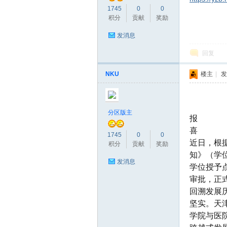
1745
0
0
积分
贡献
奖励
大
发消息
回复
NKU
楼主
|
发
分区版主
报
喜
论
1745
0
0
近日，根
积分
贡献
奖励
知》（学位
发消息
学位授予
审批，正
回溯发展
坚实。天
学院与医