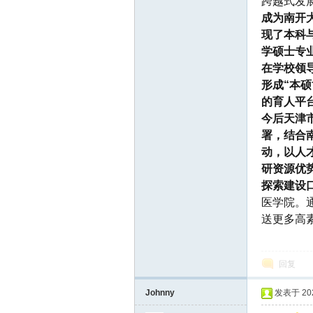
跨越式发
坛
成为南开
现了本科
学硕士专
在学校领
形成“本
的育人平
今后天津
署，结合
动，以人
研资源优
探索建设
医学院。
送更多高
回复
Johnny
发表于 2025