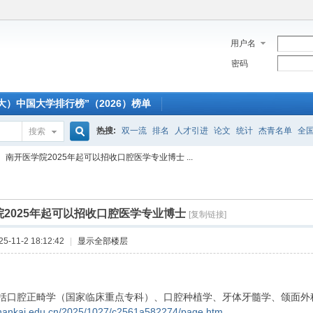
用户名
密码
大）中国大学排行榜”（2026）榜单
热搜:
双一流
排名
人才引进
论文
统计
杰青名单
全
搜索
搜
南开医学院2025年起可以招收口腔医学专业博士 ...
索
2025年起可以招收口腔医学专业博士
[复制链接]
-11-2 18:12:42
|
显示全部楼层
括口腔正畸学（国家临床重点专科）、口腔种植学、牙体牙髓学、颌面外
b.nankai.edu.cn/2025/1027/c2561a582274/page.htm