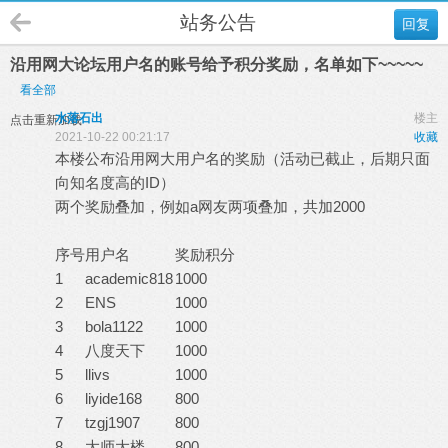
站务公告
回复
沿用网大论坛用户名的账号给予积分奖励，名单如下~~~~~
看全部
水落石出
楼主
点击重新加载
2021-10-22 00:21:17
收藏
本楼公布沿用网大用户名的奖励（活动已截止，后期只面
向知名度高的ID）
两个奖励叠加，例如a网友两项叠加，共加2000
序号
用户名
奖励积分
1
academic818
1000
2
ENS
1000
3
bola1122
1000
4
八度天下
1000
5
llivs
1000
6
liyide168
800
7
tzgj1907
800
8
大师大楼
800