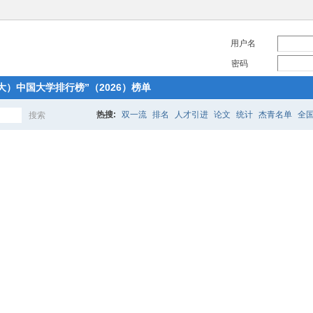
用户名
密码
大）中国大学排行榜”（2026）榜单
热搜:
双一流
排名
人才引进
论文
统计
杰青名单
全
搜索
搜
四大青——长江讲席，长江特聘，杰青，万人，谁的含金量 ...
返回列
索
—长江讲席，长江特聘，杰青，万人，谁的含金量最高？
[复制链接]
-11-20 22:56:43
|
显示全部楼层
最高的应该是长江讲席，也就是以前的大Q人，这里面有不少是海外的名
帽子当中整体来看最强的应该是杰青。