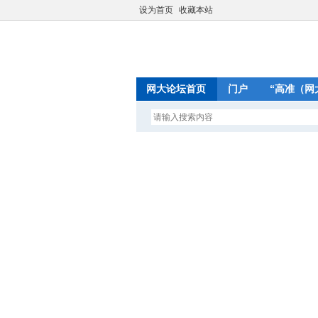
设为首页
收藏本站
网大论坛首页
门户
“高准（网
网大论坛首页
科研生活
基金申请
四大青—
查看:
25628
|
回复:
71
网
»
›
›
›
一代名相萧何
发表于 2025
四大青上限
初出江湖
国内这几个
80
0
0
积分
贡献
奖励