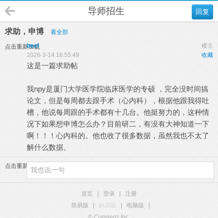
导师招生
回复
求助，申博
看全部
beef
楼主
点击重新加载
2026-3-14 16:55:49
收藏
这是一篇求助帖
我npy是厦门大学医学院临床医学的专硕 ，完全没时间搞
论文，但是每周都去跟手术（心内科），根据他跟我得吐
槽，他说每周跟的手术都有十几台。他挺努力的，这种情
况下如果想申博怎么办？目前研二，有没有大神知道一下
啊！！！心内科的。他也收了很多数据，虽然我也不太了
解什么数据。
点击重新加载
首页
|
登录
|
注册
简易版
|
触屏版
|
电脑版
|
© Comsenz Inc.