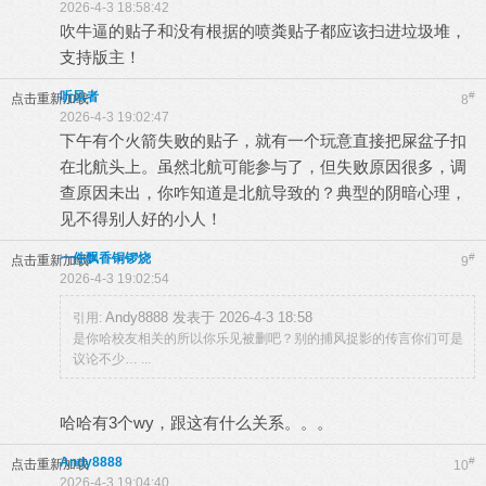
2026-4-3 18:58:42
吹牛逼的贴子和没有根据的喷粪贴子都应该扫进垃圾堆，
支持版主！
听风者
#
点击重新加载
8
2026-4-3 19:02:47
下午有个火箭失败的贴子，就有一个玩意直接把屎盆子扣
在北航头上。虽然北航可能参与了，但失败原因很多，调
查原因未出，你咋知道是北航导致的？典型的阴暗心理，
见不得别人好的小人！
一件飘香铜锣烧
#
点击重新加载
9
2026-4-3 19:02:54
Andy8888 发表于 2026-4-3 18:58
引用:
是你哈校友相关的所以你乐见被删吧？别的捕风捉影的传言你们可是
议论不少… ...
哈哈有3个wy，跟这有什么关系。。。
Andy8888
#
点击重新加载
10
2026-4-3 19:04:40