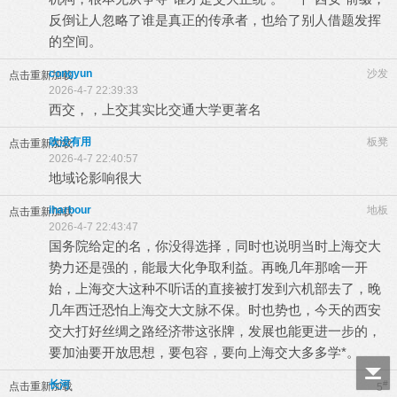
反倒让人忽略了谁是真正的传承者，也给了别人借题发挥
的空间。
congyun
沙发
点击重新加载
2026-4-7 22:39:33
西交，，上交其实比交通大学更著名
吹没有用
板凳
点击重新加载
2026-4-7 22:40:57
地域论影响很大
iharbour
地板
点击重新加载
2026-4-7 22:43:47
国务院给定的名，你没得选择，同时也说明当时上海交大
势力还是强的，能最大化争取利益。再晚几年那啥一开
始，上海交大这种不听话的直接被打发到六机部去了，晚
几年西迁恐怕上海交大文脉不保。时也势也，今天的西安
交大打好丝绸之路经济带这张牌，发展也能更进一步的，
要加油要开放思想，要包容，要向上海交大多多学*。
长河
#
点击重新加载
5