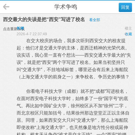
学术争鸣
回复
西交最大的失误是把“西安”写进了校名
看全部
长河
楼主
点击重新加载
2026-4-7 22:37:49
收藏
在交大校庆的场合，我多次听到西安交大的校友提
起：他们才是交通大学的主体，是西迁精神的光荣代表。
说实话，我心里一直有个想法——西安交通大学最大的“失
误”，就是把“西安”两个字写进了校名。如果当初坚持只
叫“交通大学”，不挂地域标签，哪里还会有后来上海船院
（上海交通大学的前身之一）来争校名、争历史的事情？
你看电子科技大学（成都）就不把“成都”写进校名，
在面对西安电子科技大学时，始终多了一份“国字号”的底
气。再比如中国矿业大学，徐州校区从不加“徐州”二字，
而北京校区只能加括号，结果徐州那边堂堂正正以主体自
居。同理，如果西安交大只叫“交通大学”，那么上海船院
即使改称“上海交通大学”，也天然像是地方性分校或延伸
机构，根本无从争夺“谁才是交大正统”。一个“西安”前缀，