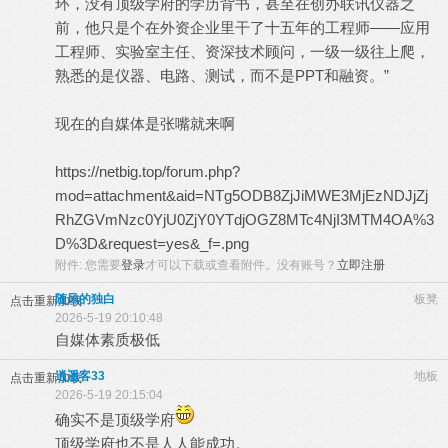
环，没有顶级学府的学历背书，甚至在创办联讯仪器之
前，他只是个在外资企业里干了十五年的工程师——应用
工程师、实验室主任、资深技术顾问，一级一级往上爬，
熟悉的是仪器、电路、测试，而不是PPT和融资。”
现在的自媒体是张嘴就来啊
https://netbig.top/forum.php?
mod=attachment&aid=NTg5ODB8ZjJiMWE3MjEzNDJjZj
RhZGVmNzc0YjU0ZjY0YTdjOGZ8MTc4NjI3MTM4OA%3
D%3D&request=yes&_f=.png
附件:
您需要
登录
才可以下载或查看附件。没有账号？
立即注册
随风的独白
板凳
点击重新加载
2026-5-19 20:10:48
自媒体素质极低
逍遥客33
地板
点击重新加载
2026-5-19 20:15:04
确实不是顶级学府
顶级学府也不是人人能成功。