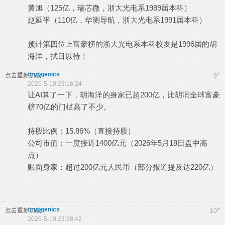
黄旭（125亿，瑞芯微，浙大光电系1989届本科）
赵延平（110亿，华测导航，浙大光电系1991届本科）
预计第四位上富豪榜的浙大光电系本科校友是1996届的胡
海洋，拭目以待！
cryogenics
#
点击重新加载
9
2026-5-19 23:16:24
让AI算了一下，胡海洋的身家已超200亿，比胡润全球富豪
榜70亿的门槛高了不少。
‌持股比例‌：‌15.86%‌（直接持股）‌‌
‌公司市值‌：一度接近‌1400亿元‌（2026年5月18日盘中高
点）‌‌
‌账面身家‌：‌超过200亿元人民币‌（部分报道提及达220亿）‌‌
cryogenics
#
点击重新加载
10
2026-5-19 23:28:42