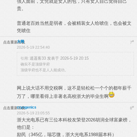
强人面前，文凭就是女人的包，只有女人自己觉得自己
贵。
普通老百姓当然是弱者，会被精装女人给唬住，也会被文
凭唬住
大网
#
点击重新加载
7
2026-5-19 22:54:40
逍遥客33 发表于 2026-5-19 20:15
引用:
确实不是顶级学府
顶级学府也不是人人能成功。
网上说大话不用交税啊，这不是轻松松一个个的都年薪千
万了，哪里看得上非著名高校浙大的毕业生啊
cryogenics
#
点击重新加载
8
2026-5-19 23:05:55
浙大光电系已有三位本科校友荣登2026胡润全球富豪榜，
他们是：
励民（345亿，瑞芯微，浙大光电系1988届本科）