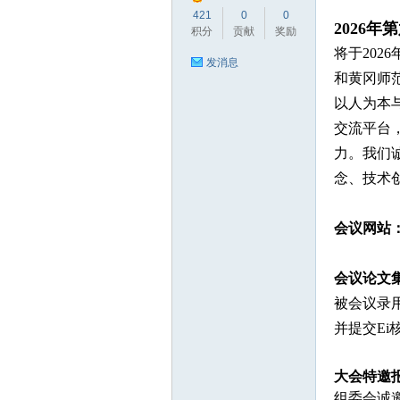
421
0
0
2026年
积分
贡献
奖励
将于202
大
发消息
和黄冈师
以人为本
交流平台
力。我们
念、技术
会议网站
论
会议论文
被会议录用的
并提交Ei
大会特邀
组委会诚