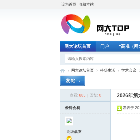
设为首页
收藏本站
网大论坛首页
门户
“高准（网
网大论坛首页
科研生活
学术会议
2026年
查看:
883
|
回复:
0
网
»
›
›
›
爱科会易
发表于 2026
高级战友