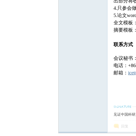
出部分将
4.只参会
5.论文wo
全文模板
摘要模板
联系方式
会议秘书：李
电话：+86-1
邮箱：
ice
见证中国科研
回复