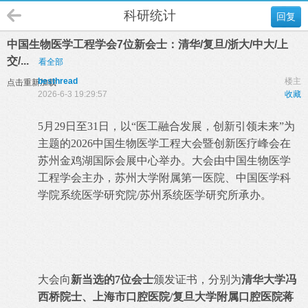
科研统计
回复
中国生物医学工程学会7位新会士：清华/复旦/浙大/中大/上
交/...
看全部
besthread
楼主
点击重新加载
2026-6-3 19:29:57
收藏
5月29日至31日，以“医工融合发展，创新引领未来”为
主题的2026中国生物医学工程大会暨创新医疗峰会在
苏州金鸡湖国际会展中心举办。大会由中国生物医学
工程学会主办，苏州大学附属第一医院、中国医学科
学院系统医学研究院/苏州系统医学研究所承办。
/ b6 M' {9 [: [. K! l U
1 M; ^3 k2 Y& a* b, {( K
大会向
新当选的7位会士
颁发证书，分别为
清华大学冯
西桥院士、上海市口腔医院/复旦大学附属口腔医院蒋