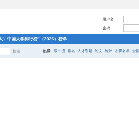
用户名
密码
大）中国大学排行榜”（2026）榜单
热搜:
双一流
排名
人才引进
论文
统计
杰青名单
全
搜索
搜
索