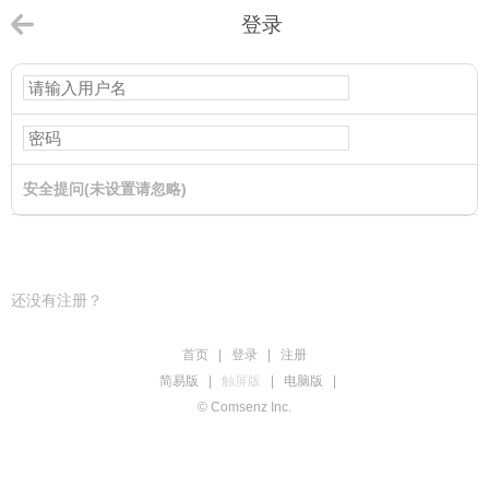
登录
安全提问(未设置请忽略)
登录
还没有注册？
首页
|
登录
|
注册
简易版
|
触屏版
|
电脑版
|
© Comsenz Inc.