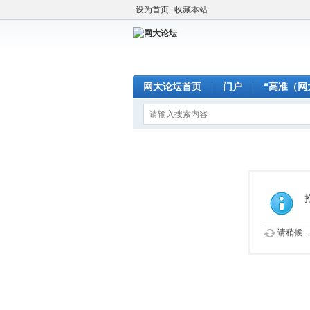
设为首页
收藏本站
网大论坛首页
门户
“高准（网
请稍候...