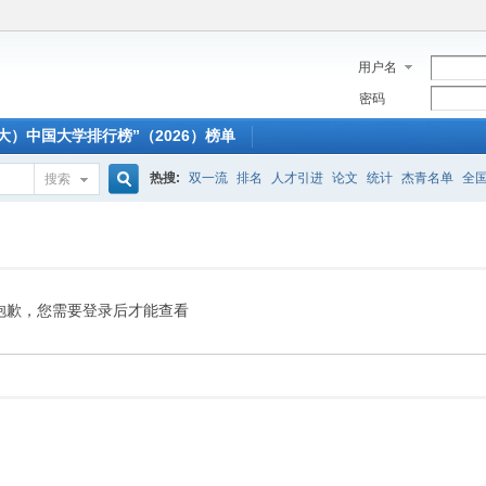
用户名
密码
大）中国大学排行榜”（2026）榜单
热搜:
双一流
排名
人才引进
论文
统计
杰青名单
全
搜索
搜
索
抱歉，您需要登录后才能查看