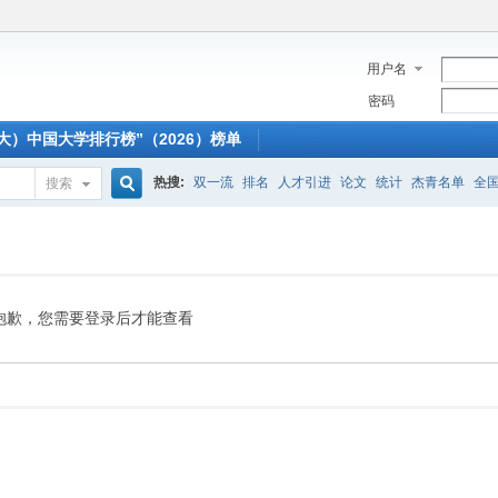
用户名
密码
大）中国大学排行榜”（2026）榜单
热搜:
双一流
排名
人才引进
论文
统计
杰青名单
全
搜索
搜
索
抱歉，您需要登录后才能查看