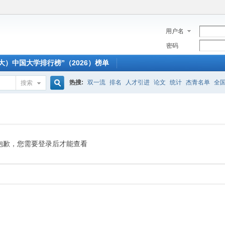
用户名
密码
大）中国大学排行榜”（2026）榜单
热搜:
双一流
排名
人才引进
论文
统计
杰青名单
全
搜索
搜
索
抱歉，您需要登录后才能查看