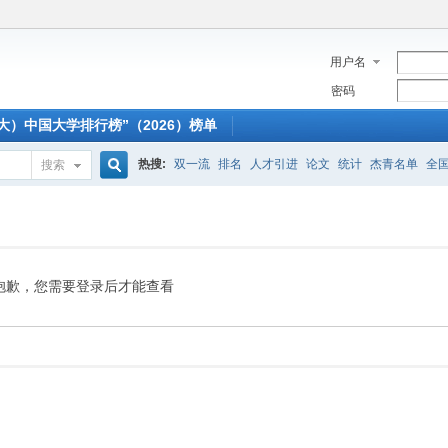
用户名
密码
大）中国大学排行榜”（2026）榜单
热搜:
双一流
排名
人才引进
论文
统计
杰青名单
全
搜索
搜
索
抱歉，您需要登录后才能查看