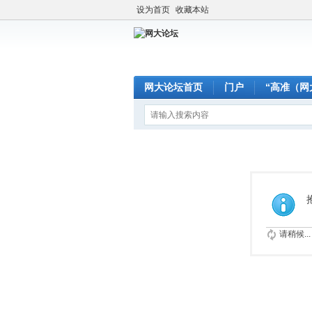
设为首页
收藏本站
网大论坛首页
门户
“高准（网
请稍候...