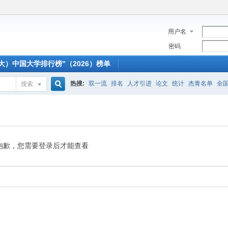
用户名
密码
大）中国大学排行榜”（2026）榜单
热搜:
双一流
排名
人才引进
论文
统计
杰青名单
全
搜索
搜
索
抱歉，您需要登录后才能查看