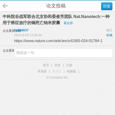
论文投稿
回复
中科院谷战军联合北京协和晏俊芳团队 Nat.Nanotech:一种
用于癌症放疗的铜死亡纳米胶囊
看全部
he866837
楼主
点击重新加载
2024-9-20 13:26:34
收藏
https://www.nature.com/articles/s41565-024-01784-1
点击重新加载
首页
|
登录
|
注册
简易版
|
触屏版
|
电脑版
|
© Comsenz Inc.