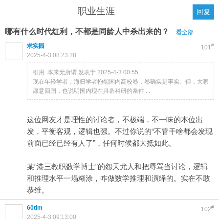
职业生涯
回复
哪有什么时代红利，不都是同龄人中杀出来的？
看全部
求实园
#
101
2025-4-3 08:23:28
引用:
本来无所谓 发表于 2025-4-3 00:55
现在年轻学者，海归学者抱怨国内高校卷，卷确实是事实。但，大家
愿意回国，也说明国内现在具备科研的条件 ...
这位网友才是理性的讨论者，不极端，不一味的本位出
发，平衡客观，逻辑也强。不过你说的“不管干啥都会发现
前面已经已经有人了”，任何时候都大抵如此。
某“港三教职数学博士”的怨天尤人和把辱骂当讨论，逻辑
和推理水平一塌糊涂，咋做数学推理和演绎的。实在不敢
恭维。
60tim
#
102
2025-4-3 09:13:00