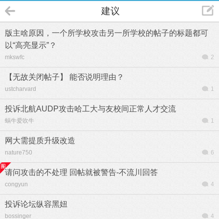
建议
版主啥原因，一个所学校攻击另一所学校的帖子的标题都可
以“高亮显示”？
mkswfc
2
【无故关闭帖子】 能否说明理由？
ustcharvard
1
投诉北航AUDP攻击哈工大与友校间正常人才交流
蜗牛爱吹牛
1
网大需提质升级改造
nature750
6
请问攻击的不处理 回帖就被警告-不流川回答
congyun
4
投诉论坛纵容黑妞
bossinger
4