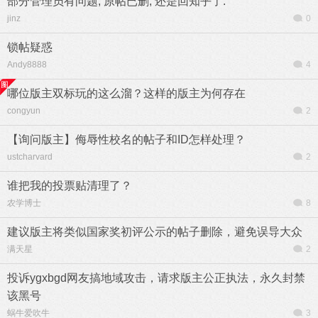
部分管理员有问题, 原帖已删, 还是回知乎了.
jinz
0
锁帖疑惑
Andy8888
4
哪位版主双标玩的这么溜？这样的版主为何存在
congyun
2
【询问版主】侮辱性校名的帖子和ID怎样处理？
ustcharvard
2
谁把我的投票贴清理了？
农学博士
8
建议版主将类似国家奖初评公示的帖子删除，避免误导大众
满天星
2
投诉ygxbgd网友搞地域攻击，请求版主公正执法，永久封禁
该黑号
蜗牛爱吹牛
3