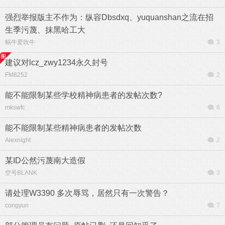
强烈举报版主不作为：纵容Dbsdxq、yuquanshan之流在招
生季污蔑、抹黑哈工大
蜗牛爱吹牛
3
建议对lcz_zwy1234永久封号
FM8252
2
能不能限制某些学校精神病患者的发帖次数?
mkswfc
6
能不能限制某些精神病患者的发帖次数
Alexnight
2
某ID公然污蔑南大造假
空号BLANK
3
请处理W3390 多次辱骂，居然只有一次警告？
congyun
7