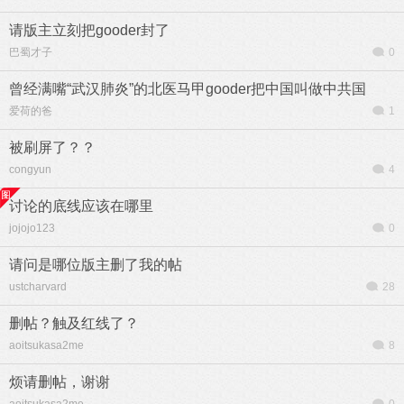
请版主立刻把gooder封了
巴蜀才子
0
曾经满嘴“武汉肺炎”的北医马甲gooder把中国叫做中共国
爱荷的爸
1
被刷屏了？？
congyun
4
讨论的底线应该在哪里
jojojo123
0
请问是哪位版主删了我的帖
ustcharvard
28
删帖？触及红线了？
aoitsukasa2me
8
烦请删帖，谢谢