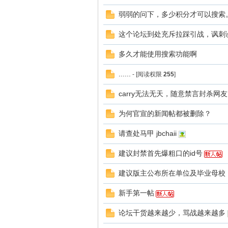
坛
弱弱的问下，多少积分才可以搜索
这个论坛到处充斥拉踩引战，讽刺
多久才能使用搜索功能啊
......
- [阅读权限
255
]
carry无法无天，随意禁言封杀网友
为何官宣的新闻帖都被删除？
请查处马甲 jbchaii
建议封禁首先爆粗口的id号
建议版主公布所在单位及毕业母校
新手第一帖
论坛干货越来越少，骂战越来越多