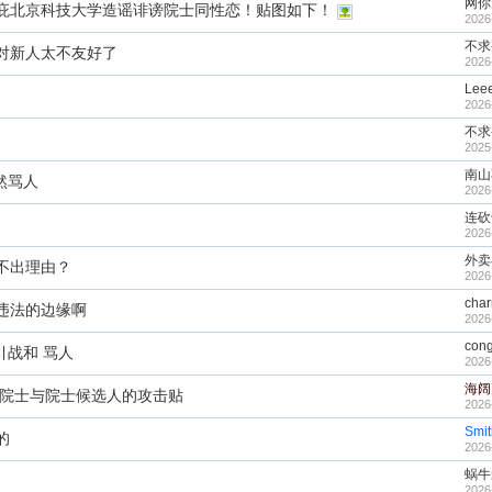
网你
庇北京科技大学造谣诽谤院士同性恋！贴图如下！
2026
不求
对新人太不友好了
2026
Lee
2026
不求
2025
南山
公然骂人
2026
连砍
2026
外卖
不出理由？
2026
cha
违法的边缘啊
2026
con
引战和 骂人
2026
海阔
全职院士与院士候选人的攻击贴
2026
Smi
的
2026
蜗牛
2026