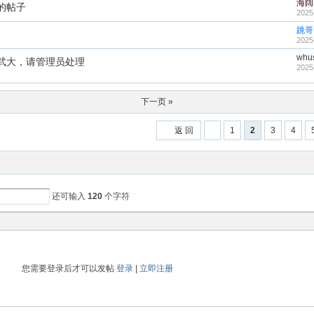
海阔
的帖子
2025
跳哥
2025
whu
黑武大，请管理员处理
2025
下一页 »
返 回
1
2
3
4
还可输入
120
个字符
您需要登录后才可以发帖
登录
|
立即注册