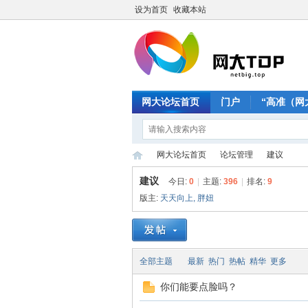
设为首页
收藏本站
网大论坛首页
门户
“高准（网
网大论坛首页
论坛管理
建议
建议
今日:
0
|
主题:
396
|
排名:
9
版主:
天天向上
,
胖妞
网
»
›
›
全部主题
最新
热门
热帖
精华
更多
你们能要点脸吗？