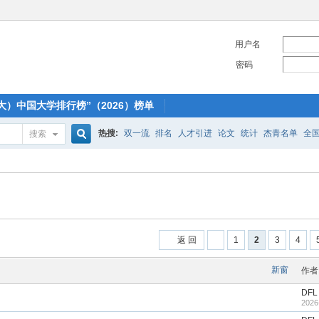
用户名
密码
大）中国大学排行榜”（2026）榜单
热搜:
双一流
排名
人才引进
论文
统计
杰青名单
全
搜索
搜
索
返 回
1
2
3
4
新窗
作者
DFL
2026