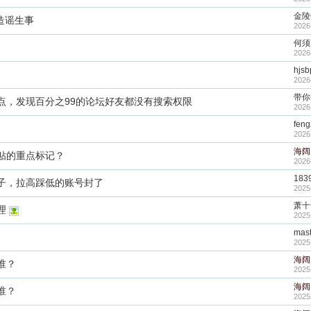
金陵
天造谣生事
2026
何须
2026
hjsb
2026
带你
点，发现百分之99的论坛好友都没有搜索权限
2026
feng
2026
海阔
贴的重点标记？
2026
183
子，拉高踩低的账号封了
2025
萧十
理
2025
mas
2025
海阔
谁？
2025
海阔
谁？
2025