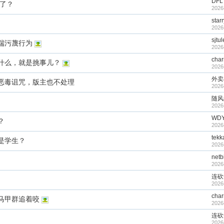
DFL
没了？
2026
starr
2026
sjtu
端污蔑行为
2026
cha
什么，就是挑事儿？
2026
外卖
恶毒诅咒，版主也不处理
2026
随风
2026
WDY
？
2026
tek
是学生？
2026
netb
2026
连砍
2026
cha
马甲群追着咬
2026
连砍
2026