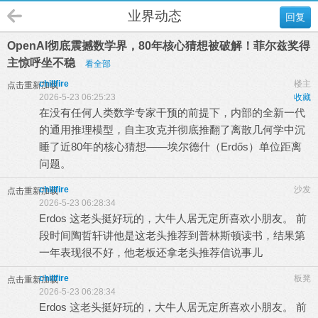
业界动态
回复
OpenAI彻底震撼数学界，80年核心猜想被破解！菲尔兹奖得
主惊呼坐不稳
看全部
chillfire
楼主
点击重新加载
2026-5-23 06:25:23
收藏
在没有任何人类数学专家干预的前提下，内部的全新一代
的通用推理模型，自主攻克并彻底推翻了离散几何学中沉
睡了近80年的核心猜想——埃尔德什（Erdős）单位距离
问题。
chillfire
沙发
点击重新加载
2026-5-23 06:28:34
Erdos 这老头挺好玩的，大牛人居无定所喜欢小朋友。 前
段时间陶哲轩讲他是这老头推荐到普林斯顿读书，结果第
一年表现很不好，他老板还拿老头推荐信说事儿
chillfire
板凳
点击重新加载
2026-5-23 06:28:34
Erdos 这老头挺好玩的，大牛人居无定所喜欢小朋友。 前