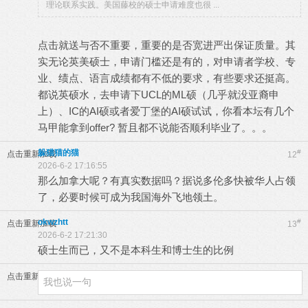
理论联系实践。美国藤校的硕士申请难度也很 ...
点击就送与否不重要，重要的是否宽进严出保证质量。其
实无论英美硕士，申请门槛还是有的，对申请者学校、专
业、绩点、语言成绩都有不低的要求，有些要求还挺高。
都说英硕水，去申请下UCL的ML硕（几乎就没亚裔申
上）、IC的AI硕或者爱丁堡的AI硕试试，你看本坛有几个
马甲能拿到offer? 暂且都不说能否顺利毕业了。。。
躲猫猫的猫
#
点击重新加载
12
2026-6-2 17:16:55
那么加拿大呢？有真实数据吗？据说多伦多快被华人占领
了，必要时候可成为我国海外飞地领土。
okwzhtt
#
点击重新加载
13
2026-6-2 17:21:30
硕士生而已，又不是本科生和博士生的比例
点击重新加载