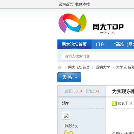
设为首页
收藏本站
网大论坛首页
门户
“高准（网
网大论坛首页
我的大学
大学 & 高
为实现东
查看:
3310
|
回复:
33
网
»
›
›
清华
发表于 2026
中级站友