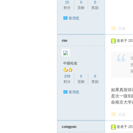
15
0
0
积分
贡献
奖励
发消息
回复
rim
发表于 2026
清
中级站友
209
0
0
积分
贡献
奖励
如果真按你
发消息
是次一级别
命南京大学
回复
congyun
发表于 2026