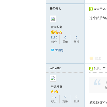
天乙贵人
发表于 2026
这个贴后续
青铜长老
2186
0
0
积分
贡献
奖励
发消息
回复
WDY666
发表于 2026
乡
中级站友
217
0
0
积分
贡献
奖励
感觉应该不