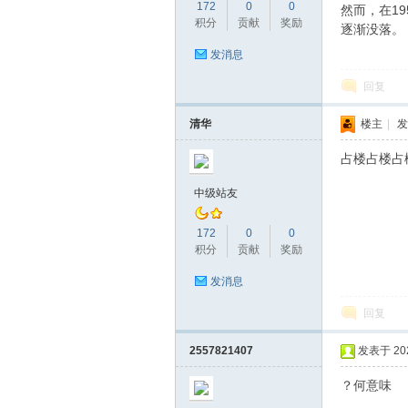
172
0
0
然而，在1
坛
积分
贡献
奖励
逐渐没落。
发消息
回复
清华
楼主
|
发
占楼占楼占
中级站友
172
0
0
积分
贡献
奖励
发消息
回复
2557821407
发表于 2026
？何意味