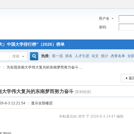
用户名
密码
大）中国大学排行榜”（2026）榜单
热搜:
双一流
排名
人才引进
论文
统计
杰青名单
全
搜索
搜
考
为实现东南大学伟大复兴的东南梦而努力奋斗 ...
返
索
南大学伟大复兴的东南梦而努力奋斗
[复制链接]
›
-6-3 12:21:54
|
显示全部楼层
本帖最后由 清华 于 2026-6-3 14:47 编辑