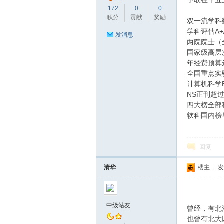
争取在十五
172
0
0
积分
贡献
奖励
双一流学科
学科评估A+
大
发消息
两院院士（
国家级高层
年经费预算
全国重点实
计算机科学E
NS正刊超
四大榜全部
软科国内榜
论
回复
清华
楼主
|
发
中级站友
曾经，有北
也曾有北大