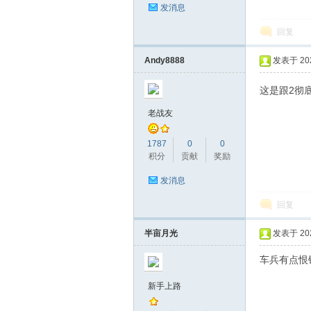
发消息
回复
Andy8888
发表于 2026
这是跟2彻
老战友
1787
0
0
积分
贡献
奖励
发消息
回复
半亩月光
发表于 2026
车兵有点恨
新手上路